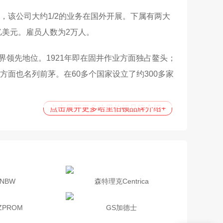
，该公司大约1/2的业务在国外开展。下属有两大
亿美元。雇员人数为2万人。
面位于世界领先地位。1921年即在固井作业方面独占鳌头；
方面也名列前茅。在60多个国家设立了约300多家
点击展开更多哈里伯顿品牌介绍
+
布，其法律注册地仍将保留在美国。
席执行官的工作自然是世界性的。他将对我们全球范
极的商业意义。”
NBW
森特理克Centrica
席执行官。公司在伊拉克重建等项目中获得了巨额合
威特和尼日利亚的一些项目，
ZPROM
GS加德士