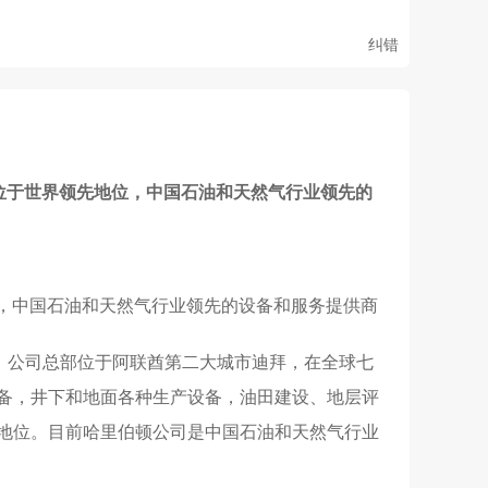
纠错
面位于世界领先地位，中国石油和天然气行业领先的
位，中国石油和天然气行业领先的设备和服务提供商
商之一。公司总部位于阿联酋第二大城市迪拜，在全球七
备，井下和地面各种生产设备，油田建设、地层评
地位。目前哈里伯顿公司是中国石油和天然气行业