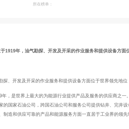
所在榜单：
立于1919年，油气勘探、开发及开采的作业服务和提供设备方
油气勘探、开发及开采的作业服务和提供设备方面位于世界领先地
y）成立于1919年，是世界上最大的为能源行业提供产品及服务的供应
家的国家石油公司，跨国石油公司和服务公司提供钻井、完井设
、制造和供应可靠的产品和能源服务方面一直居于工业界的领先