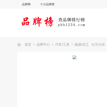
品牌网
十大品牌榜
首页
>
品牌中心
>
汽车/工具
>
能源/化工
哈里伯顿