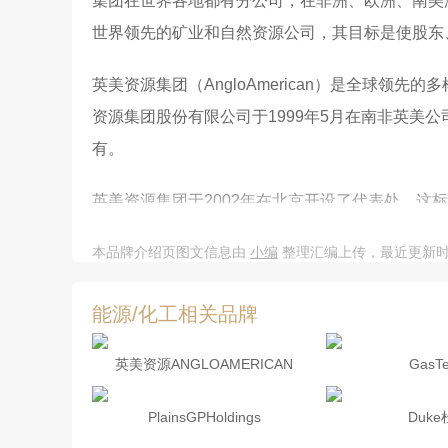
集团在世界各地都有分公司，在非洲、欧洲、南美
世界领先的矿业和自然资源公司，其目标是使股东
英美资源集团（AngloAmerican）是全球
资源集团股份有限公司于1999年5月在南非英美公
有。
英美资源集团于2002年在北京开设了代表处，
鲁阿山帝黄金、英美铂金、戴比尔斯相继在北京开设
本品牌介绍页图文信息由
小编
整理汇编上传，最近更新时间：20
能源/化工相关品牌
英美资源ANGLOAMERICAN
GasTe
PlainsGPHoldings
Duk