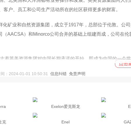
洲、北美洲和大洋洲都有业务操作和发展。英美资源集团向人们
、客户、员工和公司生产活动所在的社区获得更多的财富。
领先的多样化矿业和自然资源集团，成立于1917年，总部位于伦敦
司（AACSA）和Minorco公司合并的基础上组建而成，公司
这标志着英美资源集团对中国长期承诺的开始，即成为中国的一个
点击展
了代表处。 包括北京、上海、内蒙古、 浙江、 甘肃、新疆和
24-01-01 10:50:31
信息纠错
免责声明
rra
Exelon爱克斯龙
E
e杜克
Enel
GA