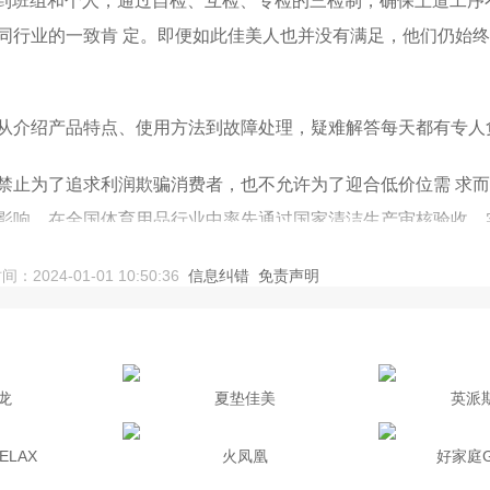
分解到班组和个人，通过自检、互检、专检的三检制，确保上道工
同行业的一致肯 定。即便如此佳美人也并没有满足，他们仍始
从介绍产品特点、使用方法到故障处理，疑难解答每天都有专人
禁止为了追求利润欺骗消费者，也不允许为了迎合低价位需 求
影响，在全国体育用品行业中率先通过国家清洁生产审核验收，
，具有诚实、信用、负责的商业素质和行为规范，从而丰富了佳
24-01-01 10:50:36
信息纠错
免责声明
，许多慕名而来的国外体育公司也纷纷经销佳美产品。佳美产品
龙
夏垫佳美
英派斯
耳其等十几个国家。佳美人实现了中国自己研发制造的健身器材
ELAX
火凤凰
好家庭Go