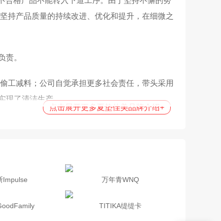
序不合格产品不能转入下道工序。由于坚持不懈的努
终坚持产品质量的持续改进、优化和提升，在细微之
负责。
而偷工减料；公司自觉承担更多社会责任，带头采用
实现了清洁生产。
点击展开更多夏垫佳美品牌介绍
+
美企业文化内涵，提高了佳美公司的整体形象。佳
已销往美国、法国、西班牙、荷兰、瑞典、比利
Impulse
万年青WNQ
走出国门的梦想，佳美人正在为全世界人的健康做
odFamily
TITIKA缇缇卡