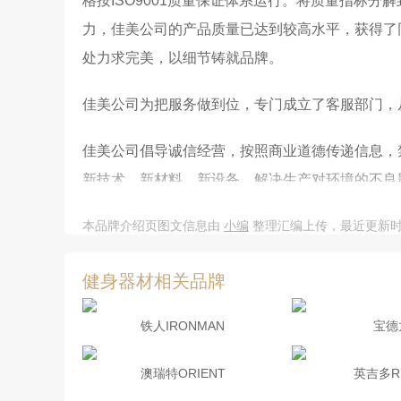
格按ISO9001质量保证体系运行。将质量指标
力，佳美公司的产品质量已达到较高水平，获得了
处力求完美，以细节铸就品牌。
佳美公司为把服务做到位，专门成立了客服部门，
佳美公司倡导诚信经营，按照商业道德传递信息，
新技术、新材料、新设备，解决生产对环境的不良
正是由于佳美公司产品质量过硬，售后服务做得好
本品牌介绍页图文信息由
小编
整理汇编上传，最近更新时间：20
美这个品牌也赢得了更多顾客的信任和赞赏。
健身器材相关品牌
佳美公司的产品不但销往国内三十多个省市自治区
铁人IRONMAN
宝德
时、英国、委内瑞拉、韩国、伊朗、巴基斯坦、土
出自己应有的贡献。
澳瑞特ORIENT
英吉多R