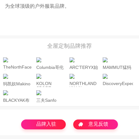
为全球顶级的户外服装品牌。
全屋定制品牌推荐
TheNorthFace
Columbia哥伦
ARC'TERYX始
MAMMUT猛犸
北面
比亚
祖鸟
象
KOLON
NORTHLAND
DiscoveryExpediti
犸凯奴Makino
SPORT
诺诗兰
BLACKYAK布
三夫Sanfo
来亚克
品牌入驻
意见反馈