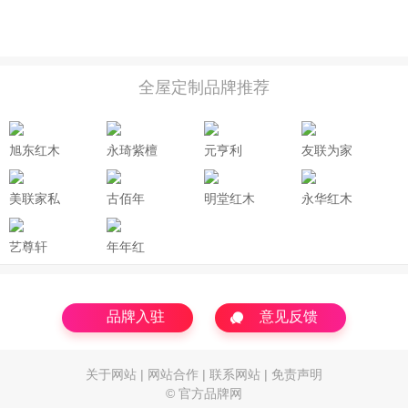
全屋定制品牌推荐
旭东红木
永琦紫檀
元亨利
友联为家
美联家私
古佰年
明堂红木
永华红木
艺尊轩
年年红
品牌入驻
意见反馈
关于网站
|
网站合作
|
联系网站
|
免责声明
© 官方品牌网