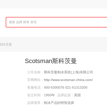
an斯科茨曼
Scotsman斯科茨曼
公司名称：
斯科茨曼制冰系统(上海)有限公司
官网网站：
http://www.scotsman-china.com/
客服电话：
400-6300076 021-61313200
创立时间：
1950年
品牌起源：
美国
品牌愿景：
制冰产品的明智选择