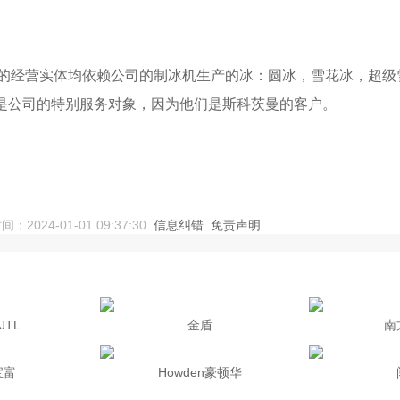
的经营实体均依赖公司的制冰机生产的冰：圆冰，雪花冰，超级
都是公司的特别服务对象，因为他们是斯科茨曼的客户。
我们的行动指南，公司才逐渐发展为目前的规模。也是因为客户
产品，所有的一切公司都会努力的将其完善。
24-01-01 09:37:30
信息纠错
免责声明
一个品牌。依诺得是世界知名的商贸餐饮设备制造商，拥有一系列卓越品牌：S
Merrychef、Lincoln、Frymaster、Delfield、Jackson
JTL
金盾
南
初的名字是S W Berisford。最早建立时，它不过是英格
上世纪70年代得到扩大。1982年公司收购拥有Silver Spo
宝富
Howden豪顿华
购。1994年集团完成对英国零售厨房用具和细木商Magnet