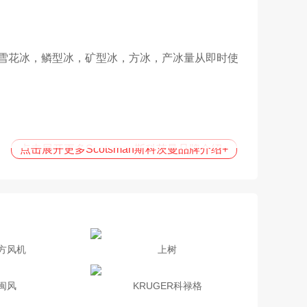
雪花冰，鳞型冰，矿型冰，方冰，产冰量从即时使
点击展开更多Scotsman斯科茨曼品牌介绍
+
的需求，公司才建立起了全球性的营销和服务网
cotsman (斯科茨曼)、 Convotherm (康
、U.S. Range、Dean。主要产品包括蒸烤箱、炸炉、链式烤箱和
方风机
上树
兰北部的一个小小的食品商行。在1910年组成公司，在
on品牌的英国糖果公司，上世纪90年代初公司进行了结
闽风
KRUGER科禄格
的收购，之后1995年又收购美国商贸餐饮设备公司