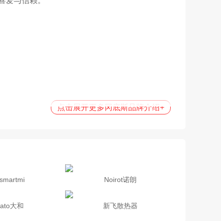
喜爱与信赖。
点击展开更多冈底斯品牌介绍
+
martmi
Noirot诺朗
mato大和
新飞散热器