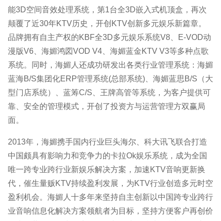
能3D空间音效处理系统，第1台全3D嵌入式机顶盒，再次
颠覆了近30年KTV历史，开创KTV创新多元娱乐新篇章。
品牌拥有自主产权的KBF全3D多元娱乐系统V8、E-VOD动
漫版V6、海媚鸿図VOD V4、海媚蓝金KTV V3等多种点歌
系统。同时，海媚人还成功研发出各类行业管理系统：海媚
蓝海B/S集团化ERP管理系统(总部系统)、海媚蓝思B/S（大
型门店系统）、蓝筹C/S、王牌高管等系统，为客户提供可
靠、安全的管理模式，开创了投资方与运营管理方双赢局
面。
2013年，海媚携手国内行业巨头海尔、科大讯飞联合打造
中国颇具有影响力和竞争力的卡拉Ok娱乐系统，成为全国
唯一跨专业跨行业新娱乐解决方案，加速KTV音响更新换
代，催生量贩KTV持续盈利发展，为KTV行业创造多元时空
盈利机会。海媚人十多年来坚持自主创新以中国跨专业跨行
业音响信息化解决方案领航者为目标，坚持方便客户再创价