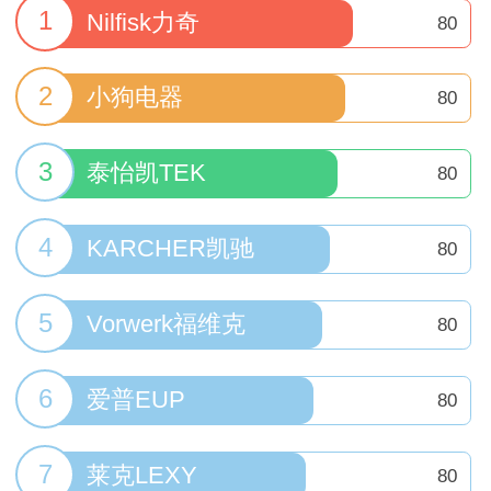
1
Nilfisk力奇
80
2
小狗电器
80
3
泰怡凯TEK
80
4
KARCHER凯驰
80
5
Vorwerk福维克
80
6
爱普EUP
80
7
莱克LEXY
80