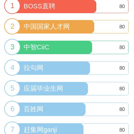
1
BOSS直聘
80
2
中国国家人才网
80
3
中智CiiC
80
4
拉勾网
80
5
应届毕业生网
80
6
百姓网
80
7
赶集网ganji
80