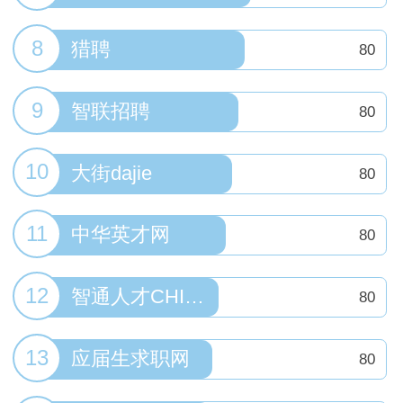
8
猎聘
80
9
智联招聘
80
10
大街dajie
80
11
中华英才网
80
12
智通人才CHITONE
80
13
应届生求职网
80