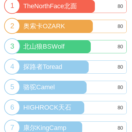
1
TheNorthFace北面
80
2
奥索卡OZARK
80
3
北山狼BSWolf
80
4
探路者Toread
80
5
骆驼Camel
80
6
HIGHROCK天石
80
7
康尔KingCamp
80