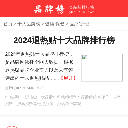
首页
>
十大品牌榜
>
健康/保健
>
医疗/护理
2024退热贴十大品牌排行榜
2024年退热贴十大品牌排行榜，
是品牌网依托全网大数据，根据
退热贴品牌企业实力以及人气评
选出的十大退热贴品牌排行榜，
【展开】
退热贴10大品牌榜。如果您正在
更新时间：2024年1月1日
查找退热贴什么牌子好？本退热
排名规则：退热贴十大品牌排行榜根据每个品牌的综合评价、人气
贴品牌排名榜单可作为您选购、
指数、搜索指数等进行排序，排名公正客观。
合作、加盟退热贴品牌的参考。
(榜单每月更新一次)