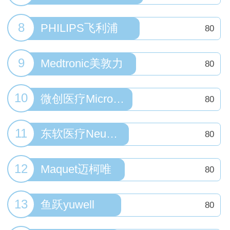
8
PHILIPS飞利浦
80
9
Medtronic美敦力
80
10
微创医疗MicroPort
80
11
东软医疗Neusoft
80
12
Maquet迈柯唯
80
13
鱼跃yuwell
80