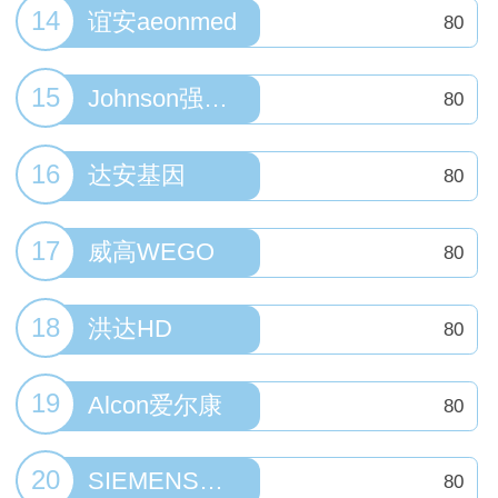
14
谊安aeonmed
80
15
Johnson强生婴儿
80
16
达安基因
80
17
威高WEGO
80
18
洪达HD
80
19
Alcon爱尔康
80
20
SIEMENS西门子家电
80