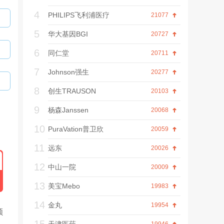
4
PHILIPS飞利浦医疗
21077
5
华大基因BGI
20727
6
同仁堂
20711
7
Johnson强生
20277
8
创生TRAUSON
20103
9
杨森Janssen
20068
10
PuraVation普卫欣
20059
11
远东
20026
12
中山一院
20009
13
美宝Mebo
19983
14
金丸
19954
颜