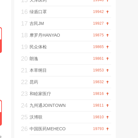
15
天津医药
19946
16
绿盾口罩
19942
17
吉民JM
19927
18
摩罗丹HANYAO
19875
19
民众体检
19865
20
朗逸
19861
21
本草纲目
19853
22
昆药
19832
23
和睦家医疗
19816
24
九州通JOINTOWN
19811
25
沃博联
19810
26
中国医药MEHECO
19793
超