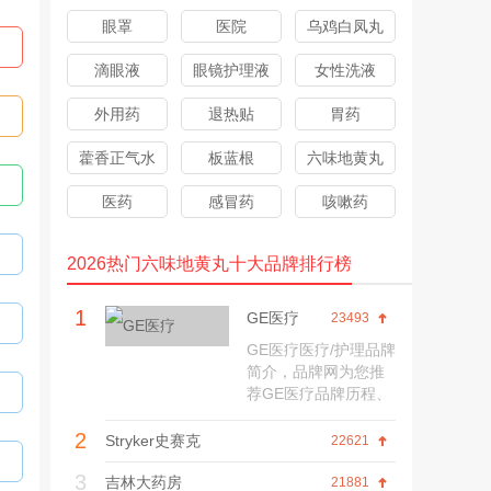
眼罩
医院
乌鸡白凤丸
滴眼液
眼镜护理液
女性洗液
外用药
退热贴
胃药
藿香正气水
板蓝根
六味地黄丸
医药
感冒药
咳嗽药
2026热门六味地黄丸十大品牌排行榜
1
GE医疗
23493
GE医疗医疗/护理品牌
简介，品牌网为您推
荐GE医疗品牌历程、
旗舰店、网上商城、
2
产品价格、联系方
Stryker史赛克
22621
式、口碑评价等信
3
息。
吉林大药房
21881