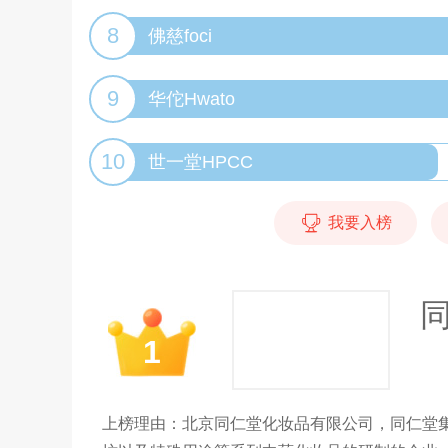
8
佛慈foci
9
华佗Hwato
10
世一堂HPCC
我要入榜
1
上榜理由：北京同仁堂化妆品有限公司，同仁堂