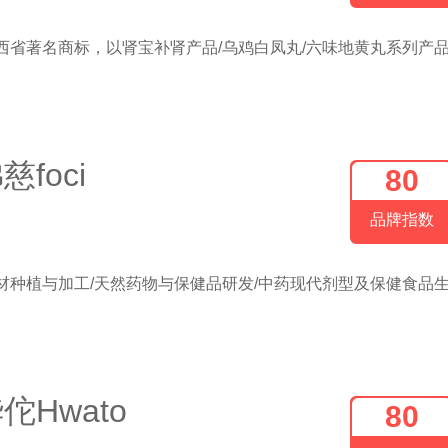
西省著名商标，以肾宝补肾产品/乌鸡白凤丸/六味地黄丸系列产
慈foci
80
品牌指数
材种植与加工/天然药物与保健品研发/中药现代剂型及保健食品
佗Hwato
80