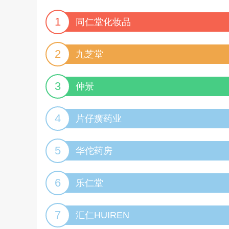
1
同仁堂化妆品
2
九芝堂
3
仲景
4
片仔癀药业
5
华佗药房
6
乐仁堂
7
汇仁HUIREN